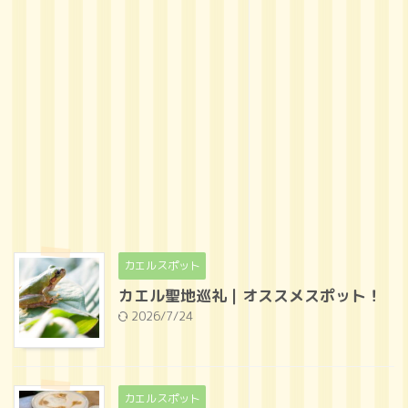
カエルスポット
カエル聖地巡礼｜オススメスポット！
2026/7/24
カエルスポット