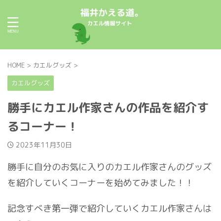
HOME
>
カエルグッズ
>
カエルグッズ
勝手にカエル作家さんの作品を紹介す
るコーナー！
2023年11月30日
勝手に自分のお気に入りのカエル作家さんのグッズ
を紹介していくコーナーを始めてみました！！
記念すべき第一弾で紹介していくカエル作家さんは