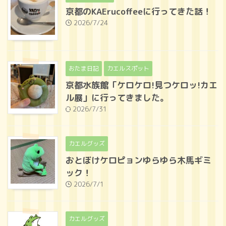
京都のKAErucoffeeに行ってきた話！
2026/7/24
おたま日記
カエルスポット
京都水族館「ケロケロ!見つケロッ!カエ
ル展」に行ってきました。
2026/7/31
カエルグッズ
おとぼけケロピョンゆらゆら木馬ギミ
ック！
2026/7/1
カエルグッズ