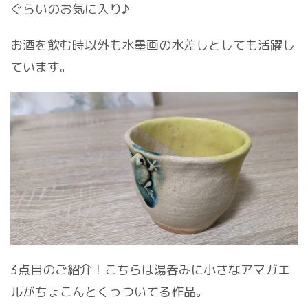
ぐらいのお気に入り♪
お酒を飲む時以外も水墨画の水差しとしても活躍し
ています。
3点目のご紹介！こちらは湯呑みに小さなアマガエ
ルがちょこんとくっついてる作品。