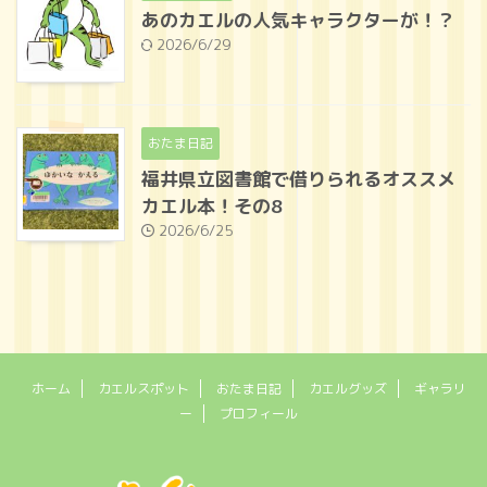
あのカエルの人気キャラクターが！？
2026/6/29
おたま日記
福井県立図書館で借りられるオススメ
カエル本！その8
2026/6/25
ホーム
カエルスポット
おたま日記
カエルグッズ
ギャラリ
ー
プロフィール