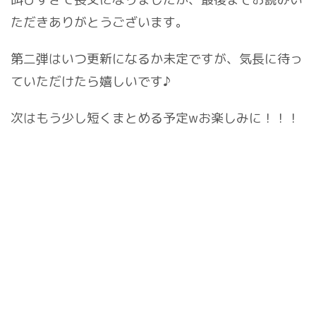
ただきありがとうございます。
第二弾はいつ更新になるか未定ですが、気長に待っ
ていただけたら嬉しいです♪
次はもう少し短くまとめる予定wお楽しみに！！！