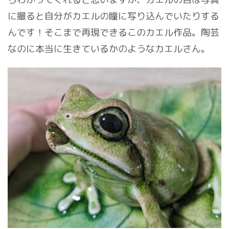
に撮ると自分がカエルの瞳に写り込んでいたりする
んです！そこまで再現できるこのカエル作品。陶芸
なのに本当に生きているかのようなカエルさん。