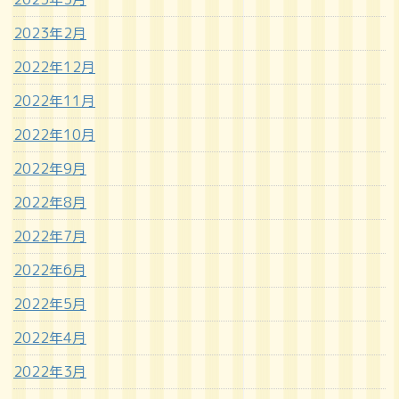
2023年2月
2022年12月
2022年11月
2022年10月
2022年9月
2022年8月
2022年7月
2022年6月
2022年5月
2022年4月
2022年3月