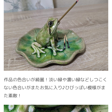
作品の色合いが綺麗！淡い緑や濃い緑などしつこく
ない色合いがまたお気に入り♪ひびっぽい模様がま
た素敵！