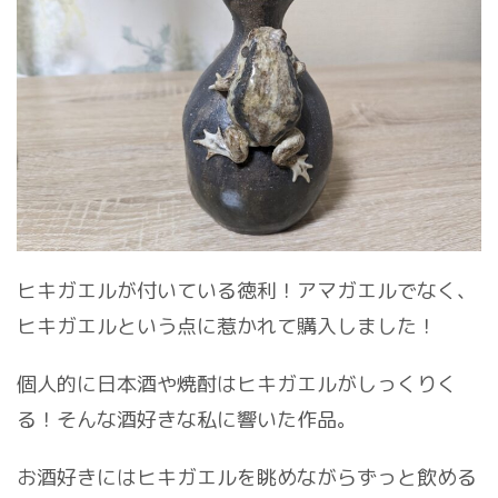
ヒキガエルが付いている徳利！アマガエルでなく、
ヒキガエルという点に惹かれて購入しました！
個人的に日本酒や焼酎はヒキガエルがしっくりく
る！そんな酒好きな私に響いた作品。
お酒好きにはヒキガエルを眺めながらずっと飲める