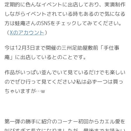
定期的に色んなイベントに出店しており、
実演制作
しながらイベントされている時もあるので気になる
方は蛙庵さんのSNSをチェックしてみてください。
（
Xのアカウント
）
今は12月3日まで開催の三州足助屋敷前「手仕事
庵」に出店しているとのことです。
作品がいっぱい並んでいて見ているだけでも楽しい
のでぜひ行って見てください♪私は必ず一つは買っ
ちゃいますが…w
第一弾の勝手に紹介のコーナー初回から
カエル愛を
叫びすぎて長文になりましたが、最後までお読みい