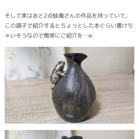
そして実はあと2点蛙庵さんの作品を持っていて、
この調子で紹介するとちょっとした本ぐらい書けち
ゃいそうなので簡単にご紹介を…w