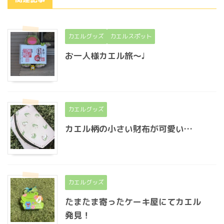
カエルグッズ
カエルスポット
お一人様カエル旅〜♩
カエルグッズ
カエル柄の小さい財布が可愛い…
カエルグッズ
たまたま寄ったケーキ屋にてカエル
発見！