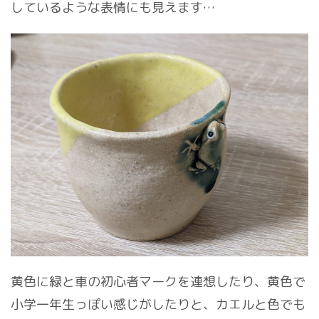
しているような表情にも見えます…
黄色に緑と車の初心者マークを連想したり、黄色で
小学一年生っぽい感じがしたりと、カエルと色でも