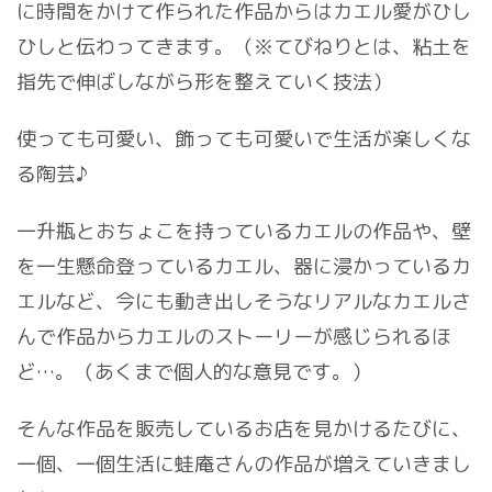
に時間をかけて作られた作品からはカエル愛がひし
ひしと伝わってきます。（
※てびねりとは、粘土を
指先で伸ばしながら形を整えていく技法）
使っても可愛い、飾っても可愛いで生活が楽しくな
る陶芸♪
一升瓶とおちょこを持っているカエルの作品や、壁
を一生懸命登っているカエル、器に浸かっているカ
エルなど、今にも動き出しそうなリアルなカエルさ
んで作品からカエルのストーリーが感じられるほ
ど…。（あくまで個人的な意見です。）
そんな作品を販売しているお店を見かけるたびに、
一個、一個生活に
蛙庵さんの作品が増えていきまし