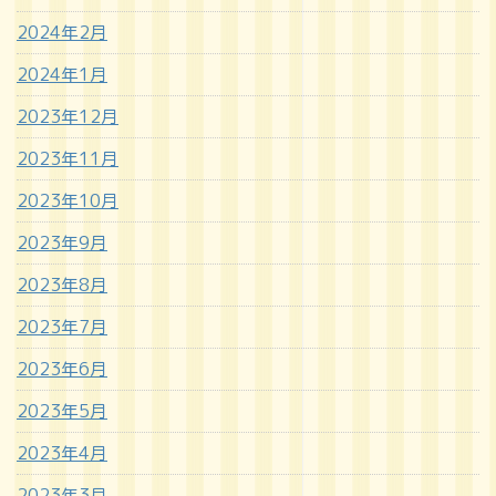
2024年2月
2024年1月
2023年12月
2023年11月
2023年10月
2023年9月
2023年8月
2023年7月
2023年6月
2023年5月
2023年4月
2023年3月