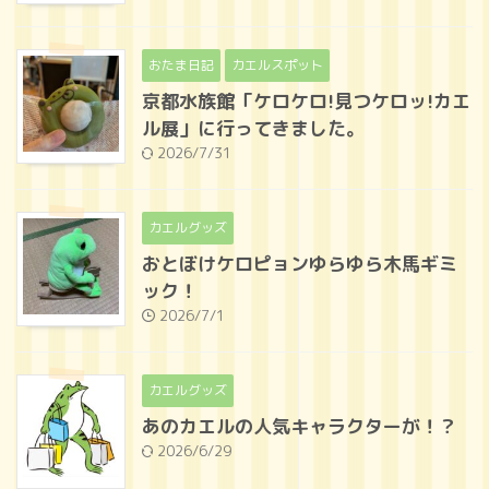
おたま日記
カエルスポット
京都水族館「ケロケロ!見つケロッ!カエ
ル展」に行ってきました。
2026/7/31
カエルグッズ
おとぼけケロピョンゆらゆら木馬ギミ
ック！
2026/7/1
カエルグッズ
あのカエルの人気キャラクターが！？
2026/6/29