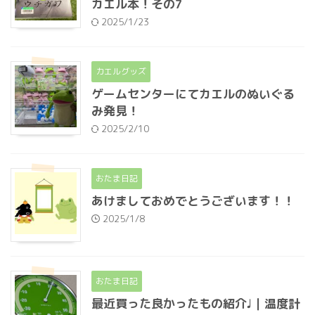
カエル本！その7
2025/1/23
カエルグッズ
ゲームセンターにてカエルのぬいぐる
み発見！
2025/2/10
おたま日記
あけましておめでとうございます！！
2025/1/8
おたま日記
最近買った良かったもの紹介♩｜温度計