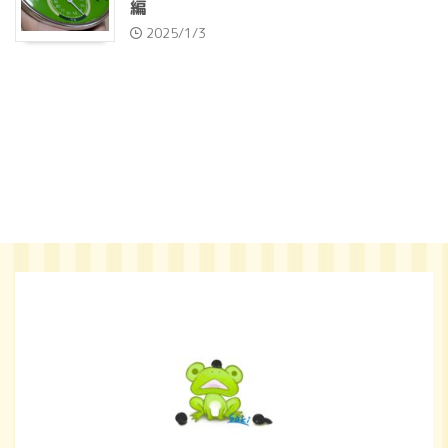
編
2025/1/3