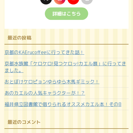
詳細はこちら
最近の投稿
京都のKAErucoffeeに行ってきた話！
京都水族館「ケロケロ!見つケロッ!カエル展」に行ってき
ました。
おとぼけケロピョンゆらゆら木馬ギミック！
あのカエルの人気キャラクターが！？
福井県立図書館で借りられるオススメカエル本！その8
最近のコメント