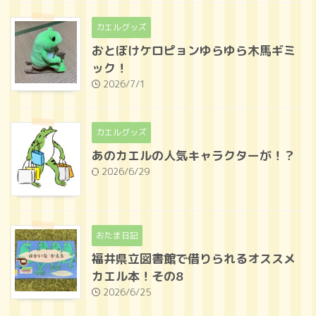
カエルグッズ
おとぼけケロピョンゆらゆら木馬ギミ
ック！
2026/7/1
カエルグッズ
あのカエルの人気キャラクターが！？
2026/6/29
おたま日記
福井県立図書館で借りられるオススメ
カエル本！その8
2026/6/25