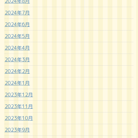
2024年8月
2024年7月
2024年6月
2024年5月
2024年4月
2024年3月
2024年2月
2024年1月
2023年12月
2023年11月
2023年10月
2023年9月