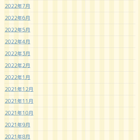
2022年7月
2022年6月
2022年5月
2022年4月
2022年3月
2022年2月
2022年1月
2021年12月
2021年11月
2021年10月
2021年9月
2021年8月