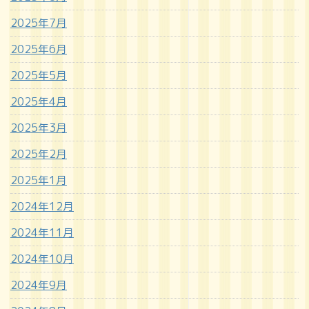
2025年7月
2025年6月
2025年5月
2025年4月
2025年3月
2025年2月
2025年1月
2024年12月
2024年11月
2024年10月
2024年9月