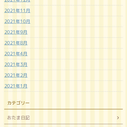
2021年11月
2021年10月
2021年9月
2021年8月
2021年4月
2021年3月
2021年2月
2021年1月
カテゴリー
おたま日記