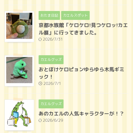
おたま日記
カエルスポット
京都水族館「ケロケロ!見つケロッ!カエ
ル展」に行ってきました。
2026/7/31
カエルグッズ
おとぼけケロピョンゆらゆら木馬ギミ
ック！
2026/7/1
カエルグッズ
あのカエルの人気キャラクターが！？
2026/6/29