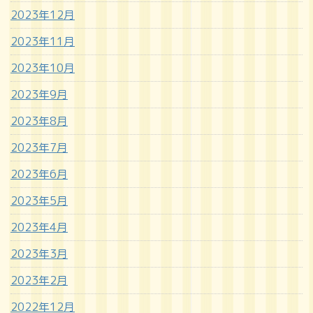
2023年12月
2023年11月
2023年10月
2023年9月
2023年8月
2023年7月
2023年6月
2023年5月
2023年4月
2023年3月
2023年2月
2022年12月