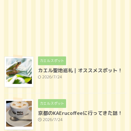
カエルスポット
カエル聖地巡礼｜オススメスポット！
2026/7/24
カエルスポット
京都のKAErucoffeeに行ってきた話！
2026/7/24