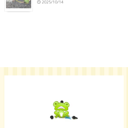
2025/10/14