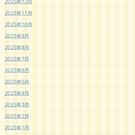
2025年12月
2025年11月
2025年10月
2025年9月
2025年8月
2025年7月
2025年6月
2025年5月
2025年4月
2025年3月
2025年2月
2025年1月