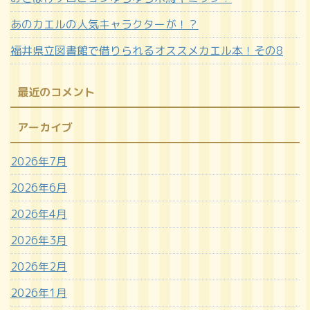
あのカエルの人気キャラクターが！？
福井県立図書館で借りられるオススメカエル本！その8
最近のコメント
アーカイブ
2026年7月
2026年6月
2026年4月
2026年3月
2026年2月
2026年1月