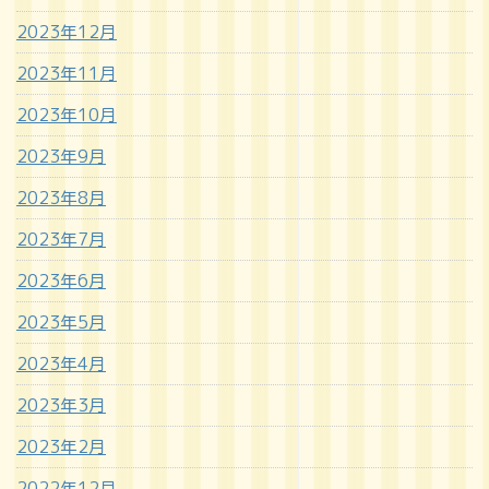
2023年12月
2023年11月
2023年10月
2023年9月
2023年8月
2023年7月
2023年6月
2023年5月
2023年4月
2023年3月
2023年2月
2022年12月