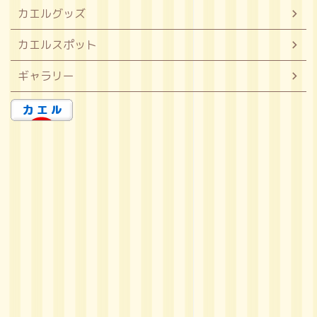
カエルグッズ
カエルスポット
ギャラリー