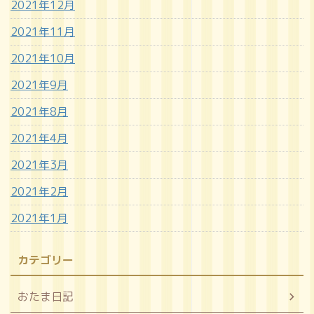
2021年12月
2021年11月
2021年10月
2021年9月
2021年8月
2021年4月
2021年3月
2021年2月
2021年1月
カテゴリー
おたま日記