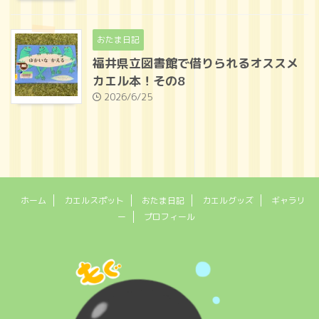
おたま日記
福井県立図書館で借りられるオススメ
カエル本！その8
2026/6/25
ホーム
カエルスポット
おたま日記
カエルグッズ
ギャラリ
ー
プロフィール