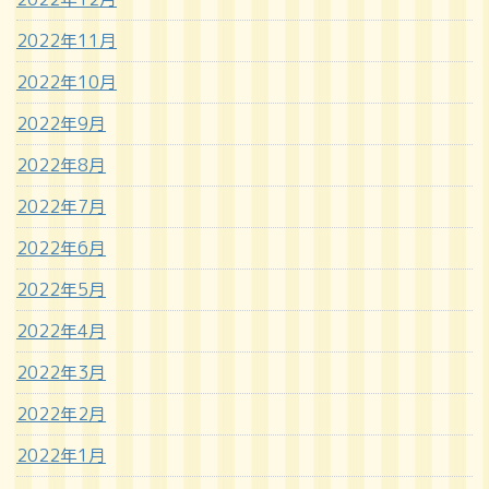
2022年11月
2022年10月
2022年9月
2022年8月
2022年7月
2022年6月
2022年5月
2022年4月
2022年3月
2022年2月
2022年1月