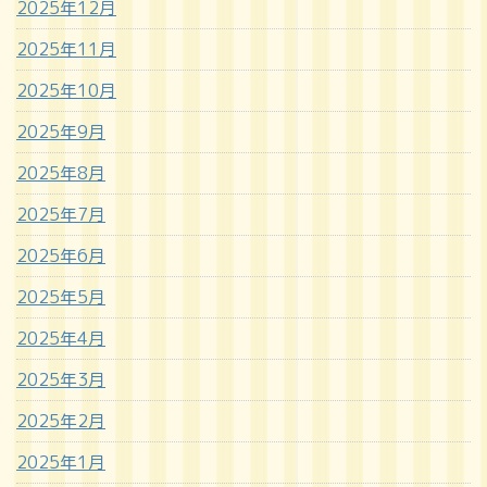
2025年12月
2025年11月
2025年10月
2025年9月
2025年8月
2025年7月
2025年6月
2025年5月
2025年4月
2025年3月
2025年2月
2025年1月