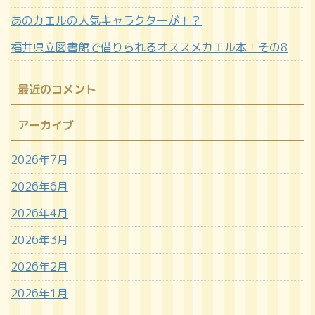
あのカエルの人気キャラクターが！？
福井県立図書館で借りられるオススメカエル本！その8
最近のコメント
アーカイブ
2026年7月
2026年6月
2026年4月
2026年3月
2026年2月
2026年1月