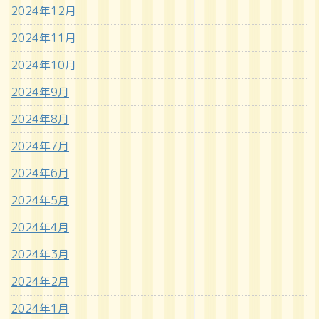
2024年12月
2024年11月
2024年10月
2024年9月
2024年8月
2024年7月
2024年6月
2024年5月
2024年4月
2024年3月
2024年2月
2024年1月