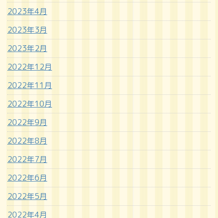
2023年4月
2023年3月
2023年2月
2022年12月
2022年11月
2022年10月
2022年9月
2022年8月
2022年7月
2022年6月
2022年5月
2022年4月