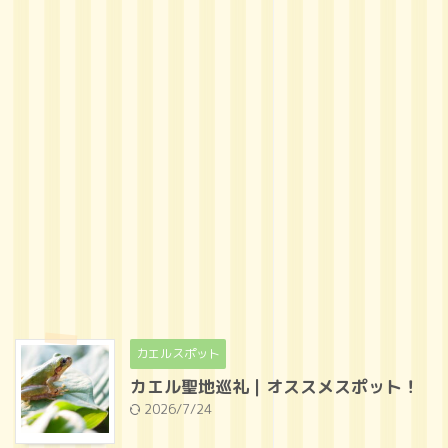
カエルスポット
カエル聖地巡礼｜オススメスポット！
2026/7/24