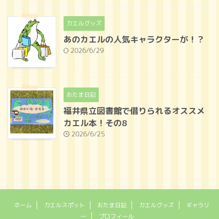
カエルグッズ
あのカエルの人気キャラクターが！？
2026/6/29
おたま日記
福井県立図書館で借りられるオススメ
カエル本！その8
2026/6/25
ホーム
カエルスポット
おたま日記
カエルグッズ
ギャラリ
ー
プロフィール