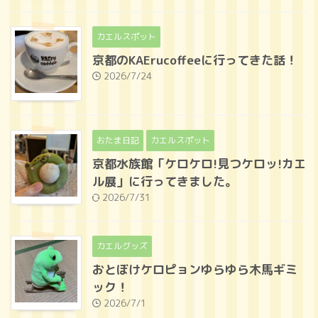
カエルスポット
京都のKAErucoffeeに行ってきた話！
2026/7/24
おたま日記
カエルスポット
京都水族館「ケロケロ!見つケロッ!カエ
ル展」に行ってきました。
2026/7/31
カエルグッズ
おとぼけケロピョンゆらゆら木馬ギミ
ック！
2026/7/1