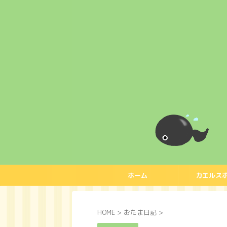
ホーム
カエルス
HOME
>
おたま日記
>