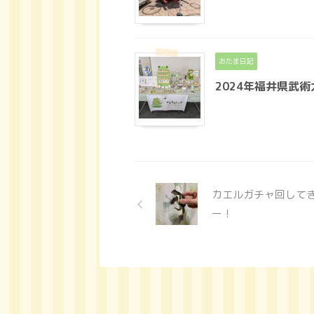
おたま日記
2024年福井県武
カエルガチャ回して
ー！