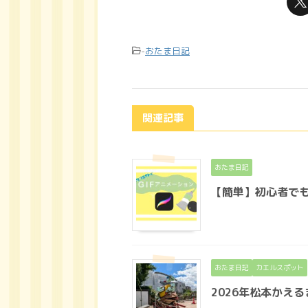
-
おたま日記
関連記事
おたま日記
【簡単】初心者でも
おたま日記
カエルスポット
2026年松本かえ